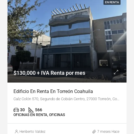
EN RENTA
$130,000 + IVA Renta por mes
Edificio En Renta En Torreón Coahuila
Calz Colón 570, Segundo de Cobián Centro, 27000 Torreón, Coah.
30
566
OFICINAS EN RENTA, OFICINAS
Heriberto Valdez
7 meses Hace