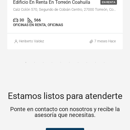
Edificio En Renta En Torreón Coahuila
EN RENTA
Calz Colón 570, Segundo de Cobián Centro, 27000 Torreón, Coah.
30
566
OFICINAS EN RENTA, OFICINAS
Heriberto Valdez
7 meses Hace
Estamos listos para atenderte
Ponte en contacto con nosotros y recibe la
asesoría que necesitas.